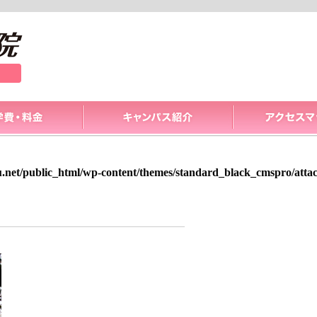
.net/public_html/wp-content/themes/standard_black_cmspro/att