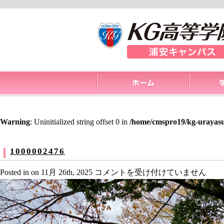
Warning
: Uninitialized string offset 0 in
/home/cmspro19/kg-urayasu
1000002476
1000002476
Posted in on 11月 26th, 2025
コメントを受け付けていません
は