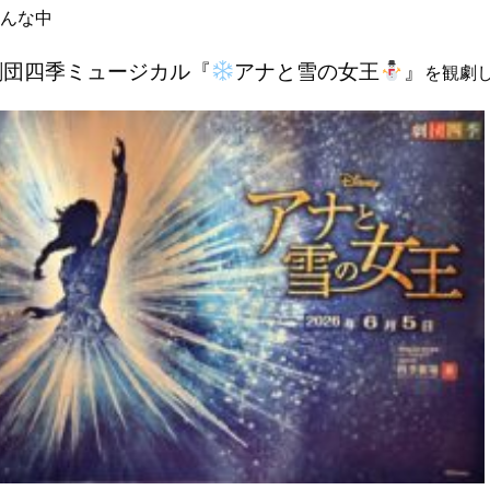
んな中
劇団四季ミュージカル『
アナと雪の女王
』
を観劇