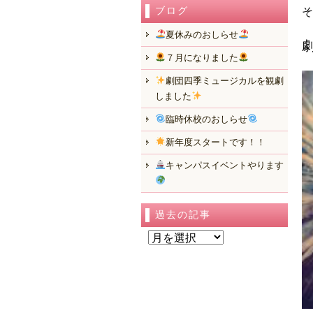
ブログ
そ
夏休みのおしらせ
７月になりました
劇団四季ミュージカルを観劇
しました
臨時休校のおしらせ
新年度スタートです！！
キャンパスイベントやります
過去の記事
過
去
の
記
事