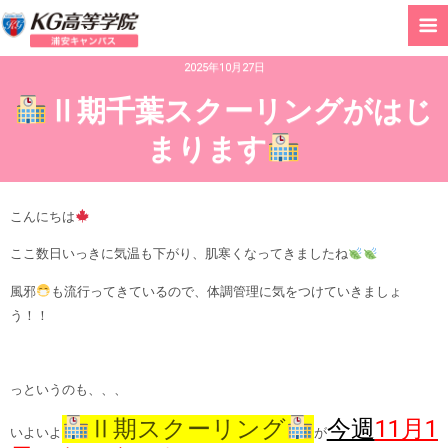
2025年10月27日
Ⅱ期千葉スクーリングがはじ
まります
こんにちは
ここ数日いっきに気温も下がり、肌寒くなってきましたね
風邪
も流行ってきているので、体調管理に気をつけていきましょ
う！！
っというのも、、、
Ⅱ期スクーリング
今週
11月1
いよいよ
が